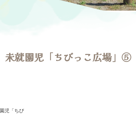
未就園児「ちびっこ広場」⑤
園児「ちび