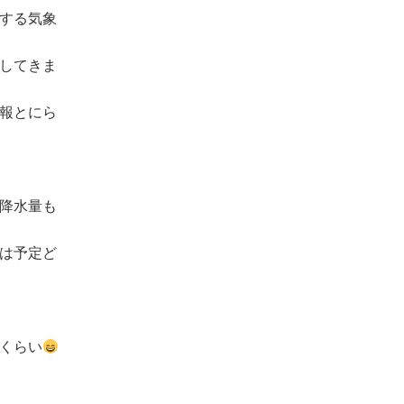
する気象
してきま
報とにら
降水量も
は予定ど
くらい