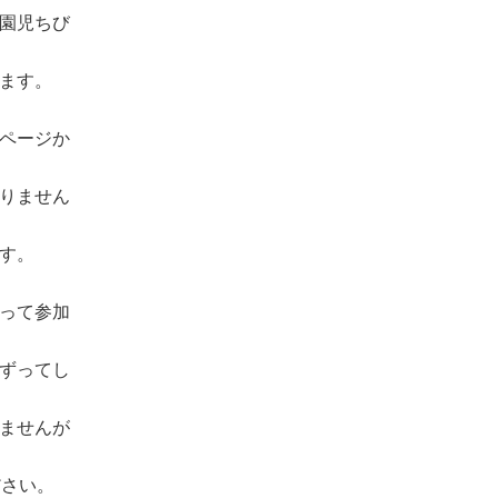
園児ちび
ます。
ページか
りません
す。
って参加
ずってし
ませんが
ださい。