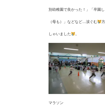
別幼稚園で良かった！」「卒園し
（母も）」などなど…涙ぐむ
しゃいました
。
マラソン