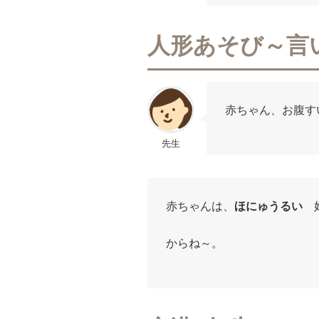
人形あそび～言
赤ちゃん、お腹す
先生
赤ちゃんは、
ほにゅうるい
好
からね～。