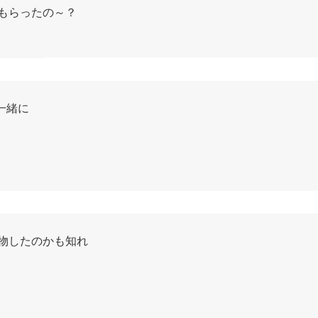
もらったの～？
一緒に
物したのかも知れ