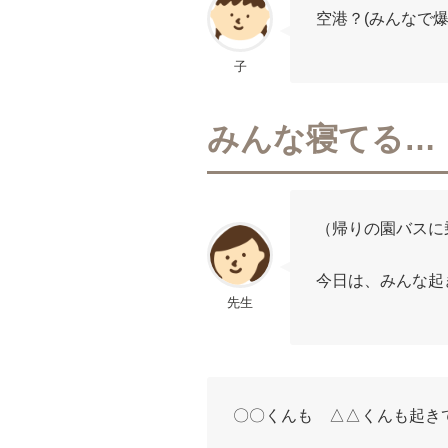
空港？(みんなで爆
子
みんな寝てる…
（帰りの園バスに
今日は、みんな起
先生
〇〇くんも △△くんも起