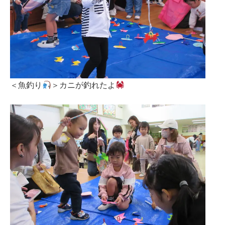
＜魚釣り
＞カニが釣れたよ