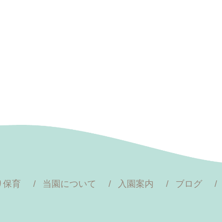
り保育
当園について
入園案内
ブログ