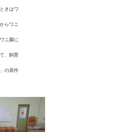
ときはワ
からワニ
ワニ園に
て、飼育
」の原作