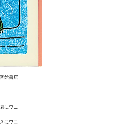
音館書店
園にワニ
きにワニ