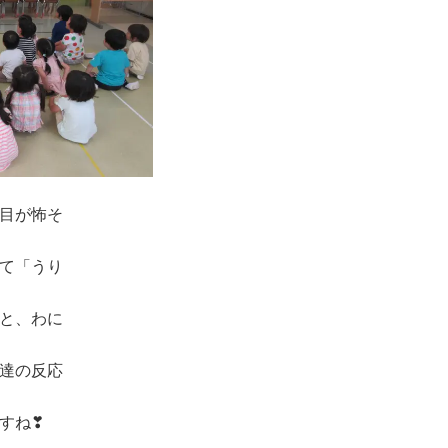
目が怖そ
て「うり
と、わに
達の反応
すね❣