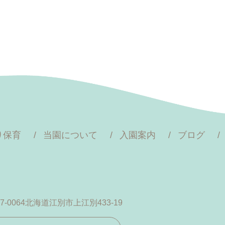
り保育
当園について
入園案内
ブログ
7-0064
北海道江別市上江別433-19