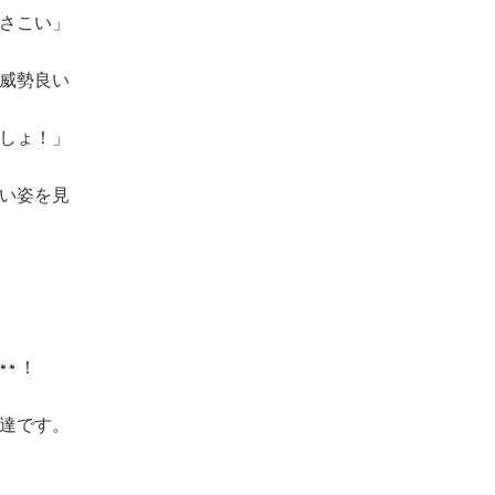
さこい」
威勢良い
しょ！」
い姿を見
！
達です。